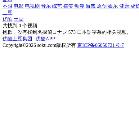
不限
电影
电视剧
音乐
综艺
搞笑
动漫
游戏
原创
娱乐
健康
成
土豆
优酷
土豆
共找到
0
个视频
抱歉，没有找到
名探偵コナン 573 日本語字幕
的相关视频。
优酷土豆集团
|
优酷APP
Copyright©2026
soku.com版权所有
京ICP备06050721号-7