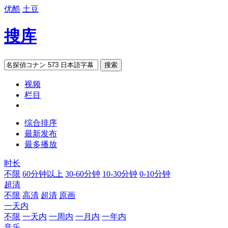
优酷
土豆
搜库
搜索
视频
栏目
综合排序
最新发布
最多播放
时长
不限
60分钟以上
30-60分钟
10-30分钟
0-10分钟
超清
不限
高清
超清
原画
一天内
不限
一天内
一周内
一月内
一年内
音乐