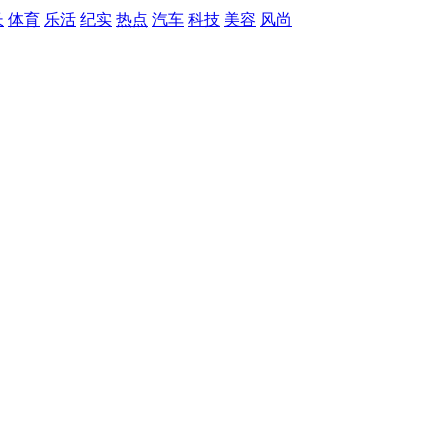
长
体育
乐活
纪实
热点
汽车
科技
美容
风尚