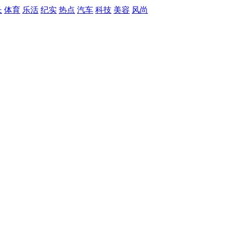
长
体育
乐活
纪实
热点
汽车
科技
美容
风尚