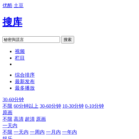
优酷
土豆
搜库
搜索
视频
栏目
综合排序
最新发布
最多播放
30-60分钟
不限
60分钟以上
30-60分钟
10-30分钟
0-10分钟
原画
不限
高清
超清
原画
一天内
不限
一天内
一周内
一月内
一年内
娱乐