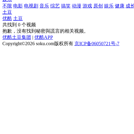
不限
电影
电视剧
音乐
综艺
搞笑
动漫
游戏
原创
娱乐
健康
成
土豆
优酷
土豆
共找到
0
个视频
抱歉，没有找到
秘密與謊言
的相关视频。
优酷土豆集团
|
优酷APP
Copyright©2026
soku.com版权所有
京ICP备06050721号-7