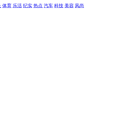
长
体育
乐活
纪实
热点
汽车
科技
美容
风尚