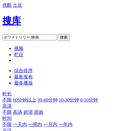
优酷
土豆
搜库
搜索
视频
栏目
综合排序
最新发布
最多播放
时长
不限
60分钟以上
30-60分钟
10-30分钟
0-10分钟
高清
不限
高清
超清
原画
时间
不限
一天内
一周内
一月内
一年内
乐活