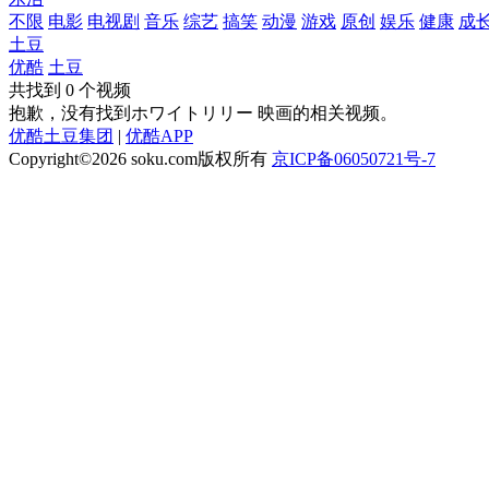
不限
电影
电视剧
音乐
综艺
搞笑
动漫
游戏
原创
娱乐
健康
成
土豆
优酷
土豆
共找到
0
个视频
抱歉，没有找到
ホワイトリリー 映画
的相关视频。
优酷土豆集团
|
优酷APP
Copyright©2026
soku.com版权所有
京ICP备06050721号-7