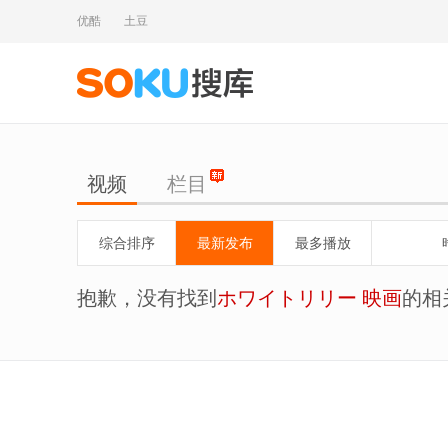
优酷
土豆
视频
栏目
综合排序
最新发布
最多播放
抱歉，没有找到
ホワイトリリー 映画
的相