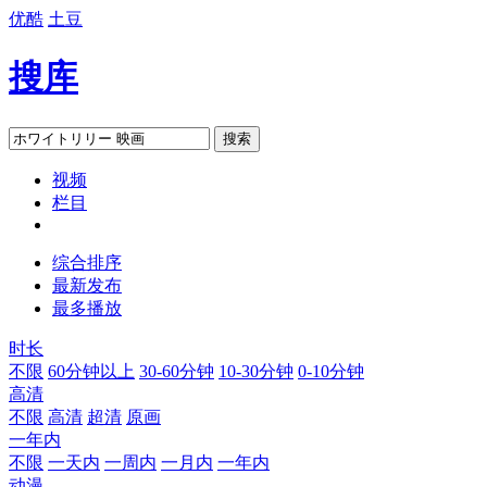
优酷
土豆
搜库
搜索
视频
栏目
综合排序
最新发布
最多播放
时长
不限
60分钟以上
30-60分钟
10-30分钟
0-10分钟
高清
不限
高清
超清
原画
一年内
不限
一天内
一周内
一月内
一年内
动漫