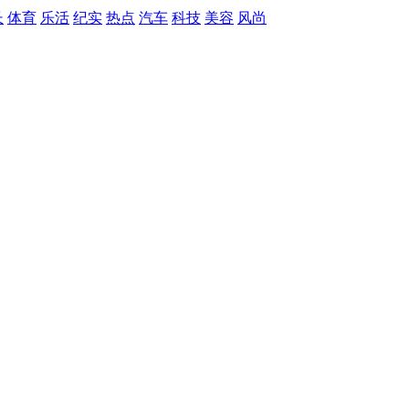
长
体育
乐活
纪实
热点
汽车
科技
美容
风尚