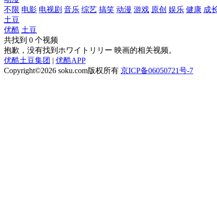
不限
电影
电视剧
音乐
综艺
搞笑
动漫
游戏
原创
娱乐
健康
成
土豆
优酷
土豆
共找到
0
个视频
抱歉，没有找到
ホワイトリリー 映画
的相关视频。
优酷土豆集团
|
优酷APP
Copyright©2026
soku.com版权所有
京ICP备06050721号-7