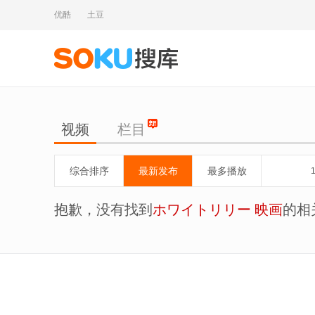
优酷
土豆
视频
栏目
综合排序
最新发布
最多播放
抱歉，没有找到
ホワイトリリー 映画
的相