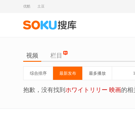
优酷
土豆
视频
栏目
综合排序
最新发布
最多播放
抱歉，没有找到
ホワイトリリー 映画
的相