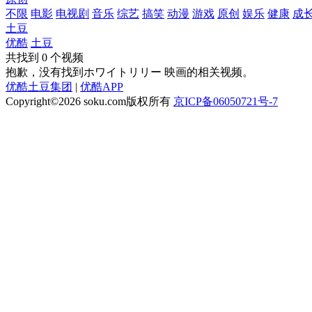
不限
电影
电视剧
音乐
综艺
搞笑
动漫
游戏
原创
娱乐
健康
成
土豆
优酷
土豆
共找到
0
个视频
抱歉，没有找到
ホワイトリリー 映画
的相关视频。
优酷土豆集团
|
优酷APP
Copyright©2026
soku.com版权所有
京ICP备06050721号-7