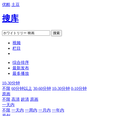
优酷
土豆
搜库
搜索
视频
栏目
综合排序
最新发布
最多播放
10-30分钟
不限
60分钟以上
30-60分钟
10-30分钟
0-10分钟
原画
不限
高清
超清
原画
一天内
不限
一天内
一周内
一月内
一年内
原创