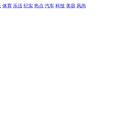
长
体育
乐活
纪实
热点
汽车
科技
美容
风尚