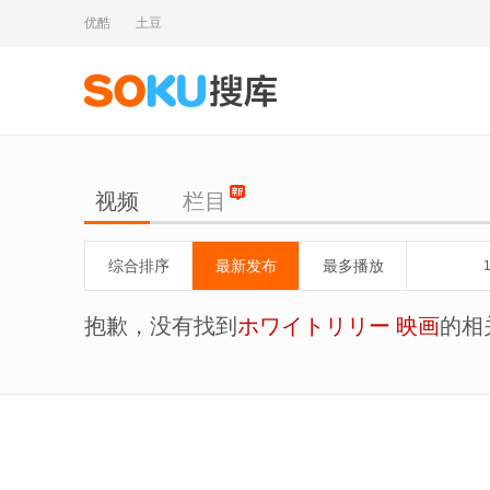
优酷
土豆
视频
栏目
综合排序
最新发布
最多播放
抱歉，没有找到
ホワイトリリー 映画
的相