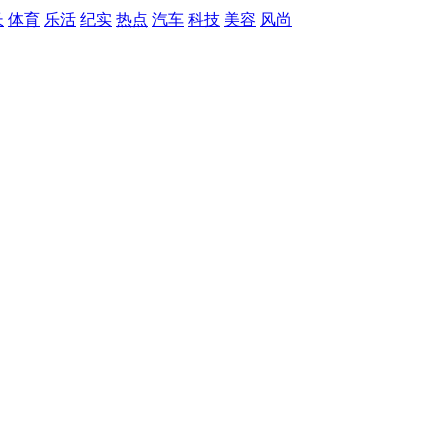
长
体育
乐活
纪实
热点
汽车
科技
美容
风尚