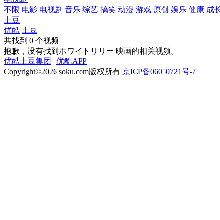
不限
电影
电视剧
音乐
综艺
搞笑
动漫
游戏
原创
娱乐
健康
成
土豆
优酷
土豆
共找到
0
个视频
抱歉，没有找到
ホワイトリリー 映画
的相关视频。
优酷土豆集团
|
优酷APP
Copyright©2026
soku.com版权所有
京ICP备06050721号-7