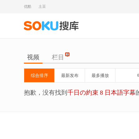
优酷
土豆
视频
栏目
综合排序
最新发布
最多播放
抱歉，没有找到
千日の約束 8 日本語字幕