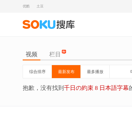
优酷
土豆
视频
栏目
综合排序
最新发布
最多播放
抱歉，没有找到
千日の約束 8 日本語字幕