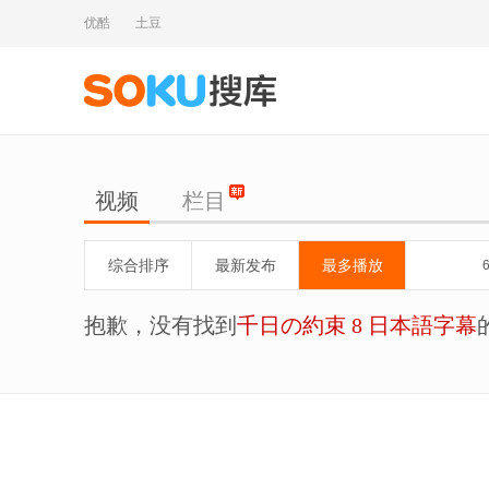
优酷
土豆
视频
栏目
综合排序
最新发布
最多播放
抱歉，没有找到
千日の約束 8 日本語字幕