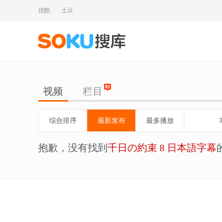
优酷
土豆
视频
栏目
综合排序
最新发布
最多播放
抱歉，没有找到
千日の約束 8 日本語字幕