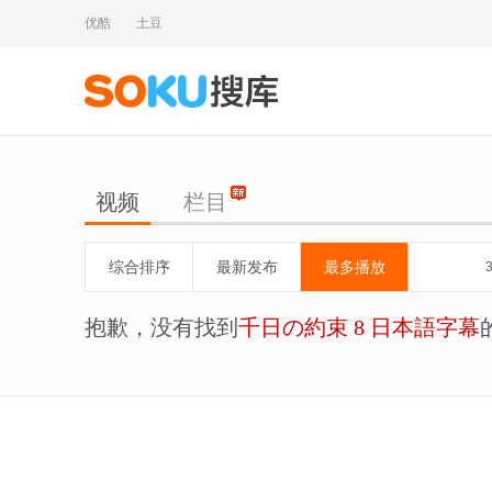
优酷
土豆
视频
栏目
综合排序
最新发布
最多播放
抱歉，没有找到
千日の約束 8 日本語字幕