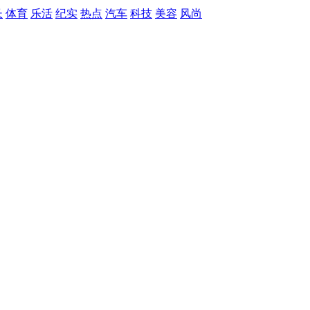
长
体育
乐活
纪实
热点
汽车
科技
美容
风尚