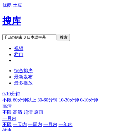
优酷
土豆
搜库
搜索
视频
栏目
综合排序
最新发布
最多播放
0-10分钟
不限
60分钟以上
30-60分钟
10-30分钟
0-10分钟
高清
不限
高清
超清
原画
一月内
不限
一天内
一周内
一月内
一年内
健康