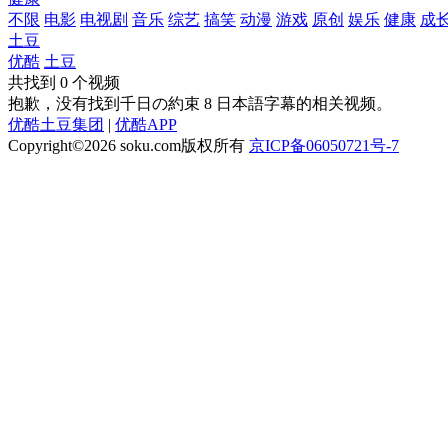
不限
电影
电视剧
音乐
综艺
搞笑
动漫
游戏
原创
娱乐
健康
成
土豆
优酷
土豆
共找到
0
个视频
抱歉，没有找到
千日の約束 8 日本語字幕
的相关视频。
优酷土豆集团
|
优酷APP
Copyright©2026
soku.com版权所有
京ICP备06050721号-7