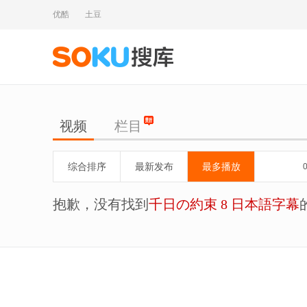
优酷
土豆
视频
栏目
综合排序
最新发布
最多播放
抱歉，没有找到
千日の約束 8 日本語字幕