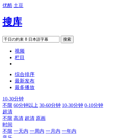
优酷
土豆
搜库
搜索
视频
栏目
综合排序
最新发布
最多播放
10-30分钟
不限
60分钟以上
30-60分钟
10-30分钟
0-10分钟
超清
不限
高清
超清
原画
时间
不限
一天内
一周内
一月内
一年内
音乐