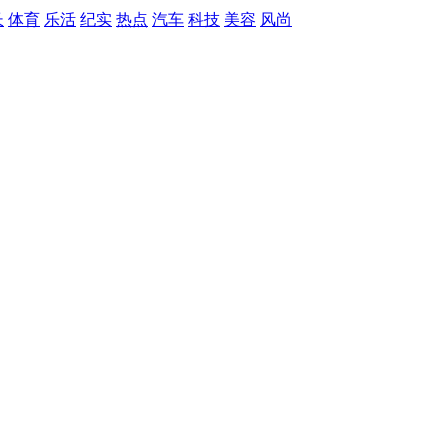
长
体育
乐活
纪实
热点
汽车
科技
美容
风尚