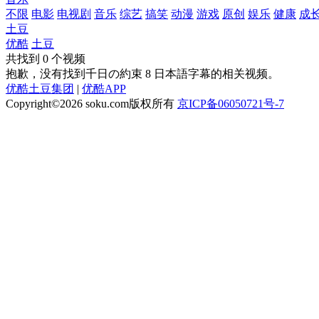
不限
电影
电视剧
音乐
综艺
搞笑
动漫
游戏
原创
娱乐
健康
成
土豆
优酷
土豆
共找到
0
个视频
抱歉，没有找到
千日の約束 8 日本語字幕
的相关视频。
优酷土豆集团
|
优酷APP
Copyright©2026
soku.com版权所有
京ICP备06050721号-7