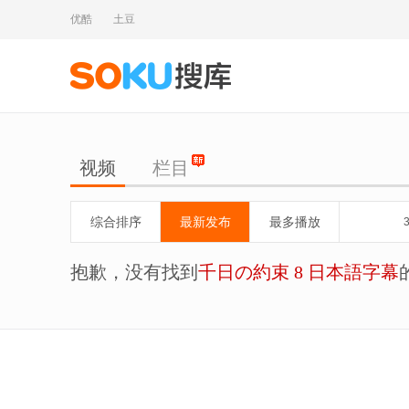
优酷
土豆
视频
栏目
综合排序
最新发布
最多播放
抱歉，没有找到
千日の約束 8 日本語字幕