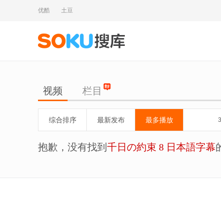
优酷
土豆
视频
栏目
综合排序
最新发布
最多播放
抱歉，没有找到
千日の約束 8 日本語字幕