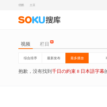
优酷
土豆
视频
栏目
综合排序
最新发布
最多播放
抱歉，没有找到
千日の約束 8 日本語字幕