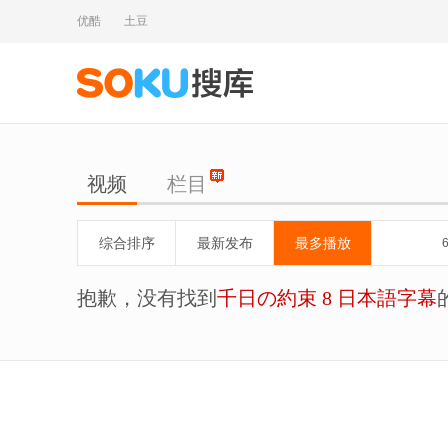
优酷
土豆
视频
栏目
综合排序
最新发布
最多播放
抱歉，没有找到
千日の約束 8 日本語字幕