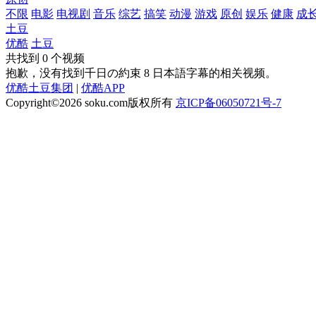
不限
电影
电视剧
音乐
综艺
搞笑
动漫
游戏
原创
娱乐
健康
成
土豆
优酷
土豆
共找到
0
个视频
抱歉，没有找到
千日の約束 8 日本語字幕
的相关视频。
优酷土豆集团
|
优酷APP
Copyright©2026
soku.com版权所有
京ICP备06050721号-7