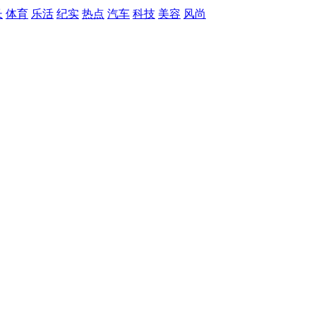
长
体育
乐活
纪实
热点
汽车
科技
美容
风尚