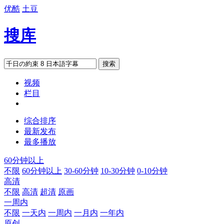
优酷
土豆
搜库
搜索
视频
栏目
综合排序
最新发布
最多播放
60分钟以上
不限
60分钟以上
30-60分钟
10-30分钟
0-10分钟
高清
不限
高清
超清
原画
一周内
不限
一天内
一周内
一月内
一年内
原创