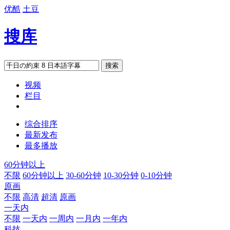
优酷
土豆
搜库
搜索
视频
栏目
综合排序
最新发布
最多播放
60分钟以上
不限
60分钟以上
30-60分钟
10-30分钟
0-10分钟
原画
不限
高清
超清
原画
一天内
不限
一天内
一周内
一月内
一年内
科技