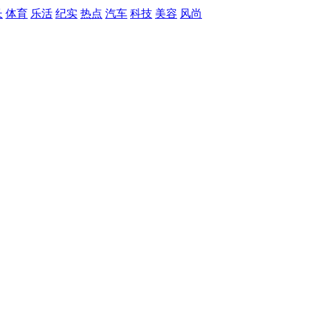
长
体育
乐活
纪实
热点
汽车
科技
美容
风尚