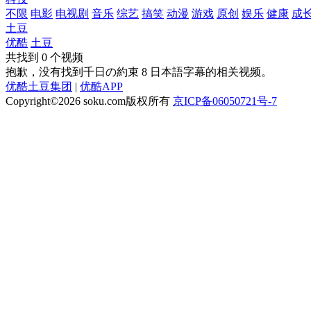
不限
电影
电视剧
音乐
综艺
搞笑
动漫
游戏
原创
娱乐
健康
成
土豆
优酷
土豆
共找到
0
个视频
抱歉，没有找到
千日の約束 8 日本語字幕
的相关视频。
优酷土豆集团
|
优酷APP
Copyright©2026
soku.com版权所有
京ICP备06050721号-7