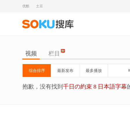
优酷
土豆
视频
栏目
综合排序
最新发布
最多播放
抱歉，没有找到
千日の約束 8 日本語字幕