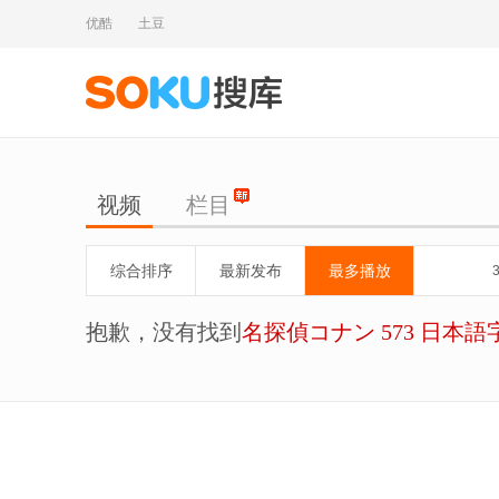
优酷
土豆
视频
栏目
综合排序
最新发布
最多播放
抱歉，没有找到
名探偵コナン 573 日本語