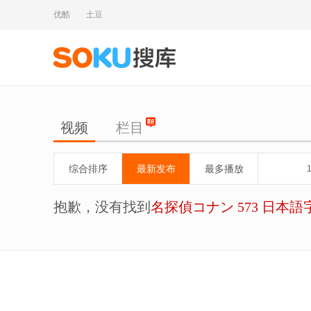
优酷
土豆
视频
栏目
综合排序
最新发布
最多播放
抱歉，没有找到
名探偵コナン 573 日本語