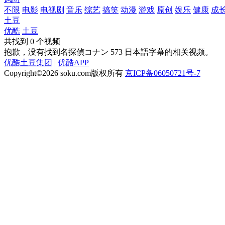
不限
电影
电视剧
音乐
综艺
搞笑
动漫
游戏
原创
娱乐
健康
成
土豆
优酷
土豆
共找到
0
个视频
抱歉，没有找到
名探偵コナン 573 日本語字幕
的相关视频。
优酷土豆集团
|
优酷APP
Copyright©2026
soku.com版权所有
京ICP备06050721号-7