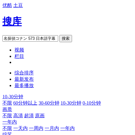
优酷
土豆
搜库
搜索
视频
栏目
综合排序
最新发布
最多播放
10-30分钟
不限
60分钟以上
30-60分钟
10-30分钟
0-10分钟
画质
不限
高清
超清
原画
一年内
不限
一天内
一周内
一月内
一年内
综艺