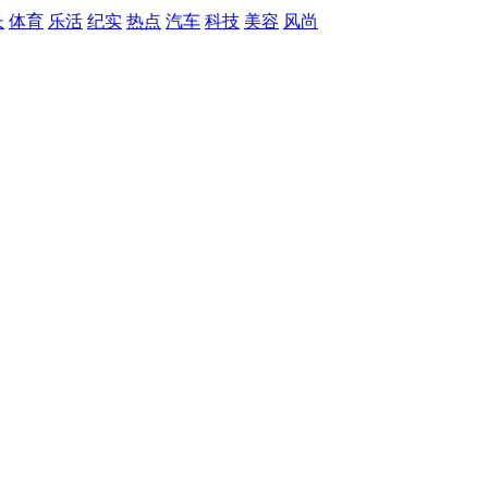
长
体育
乐活
纪实
热点
汽车
科技
美容
风尚