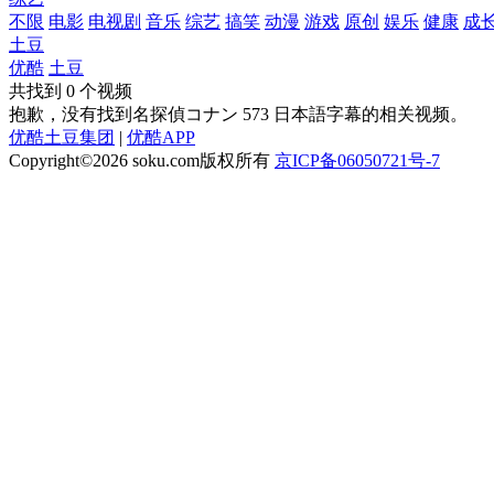
不限
电影
电视剧
音乐
综艺
搞笑
动漫
游戏
原创
娱乐
健康
成
土豆
优酷
土豆
共找到
0
个视频
抱歉，没有找到
名探偵コナン 573 日本語字幕
的相关视频。
优酷土豆集团
|
优酷APP
Copyright©2026
soku.com版权所有
京ICP备06050721号-7