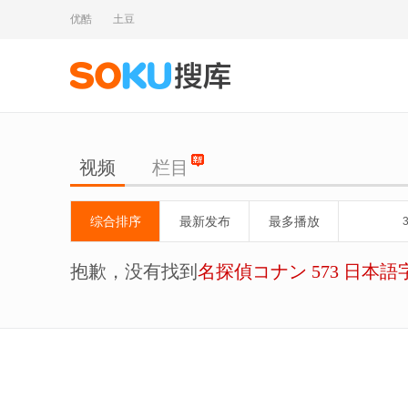
优酷
土豆
视频
栏目
综合排序
最新发布
最多播放
抱歉，没有找到
名探偵コナン 573 日本語