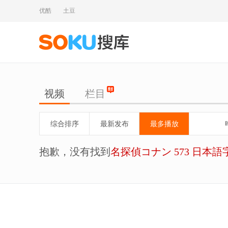
优酷
土豆
视频
栏目
综合排序
最新发布
最多播放
抱歉，没有找到
名探偵コナン 573 日本語