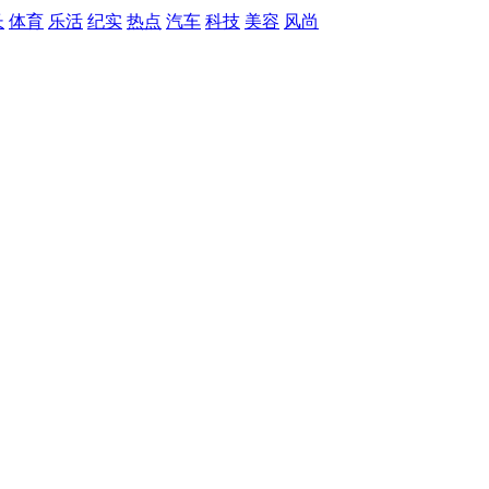
长
体育
乐活
纪实
热点
汽车
科技
美容
风尚