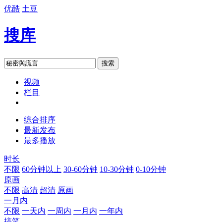
优酷
土豆
搜库
搜索
视频
栏目
综合排序
最新发布
最多播放
时长
不限
60分钟以上
30-60分钟
10-30分钟
0-10分钟
原画
不限
高清
超清
原画
一月内
不限
一天内
一周内
一月内
一年内
搞笑