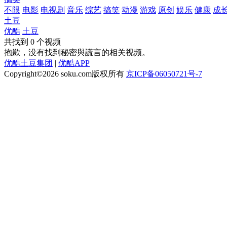
不限
电影
电视剧
音乐
综艺
搞笑
动漫
游戏
原创
娱乐
健康
成
土豆
优酷
土豆
共找到
0
个视频
抱歉，没有找到
秘密與謊言
的相关视频。
优酷土豆集团
|
优酷APP
Copyright©2026
soku.com版权所有
京ICP备06050721号-7