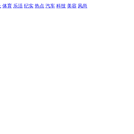
长
体育
乐活
纪实
热点
汽车
科技
美容
风尚