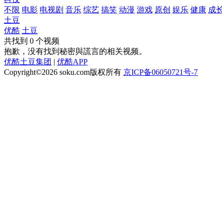
不限
电影
电视剧
音乐
综艺
搞笑
动漫
游戏
原创
娱乐
健康
成
土豆
优酷
土豆
共找到
0
个视频
抱歉，没有找到
秘密與謊言
的相关视频。
优酷土豆集团
|
优酷APP
Copyright©2026
soku.com版权所有
京ICP备06050721号-7