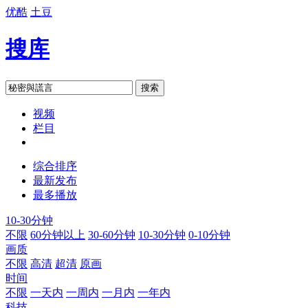
优酷
土豆
搜库
搜索
视频
栏目
综合排序
最新发布
最多播放
10-30分钟
不限
60分钟以上
30-60分钟
10-30分钟
0-10分钟
画质
不限
高清
超清
原画
时间
不限
一天内
一周内
一月内
一年内
科技