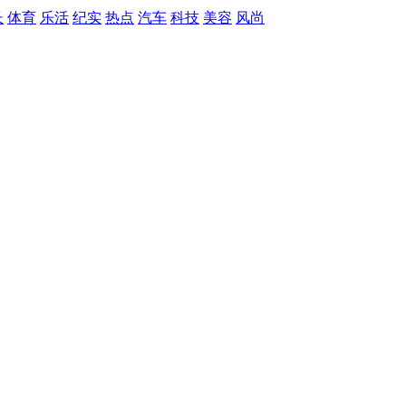
长
体育
乐活
纪实
热点
汽车
科技
美容
风尚