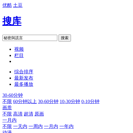
优酷
土豆
搜库
搜索
视频
栏目
综合排序
最新发布
最多播放
30-60分钟
不限
60分钟以上
30-60分钟
10-30分钟
0-10分钟
画质
不限
高清
超清
原画
一月内
不限
一天内
一周内
一月内
一年内
动漫