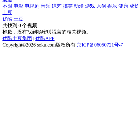
不限
电影
电视剧
音乐
综艺
搞笑
动漫
游戏
原创
娱乐
健康
成
土豆
优酷
土豆
共找到
0
个视频
抱歉，没有找到
秘密與謊言
的相关视频。
优酷土豆集团
|
优酷APP
Copyright©2026
soku.com版权所有
京ICP备06050721号-7