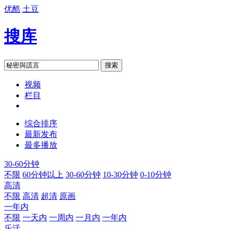
优酷
土豆
搜库
搜索
视频
栏目
综合排序
最新发布
最多播放
30-60分钟
不限
60分钟以上
30-60分钟
10-30分钟
0-10分钟
高清
不限
高清
超清
原画
一年内
不限
一天内
一周内
一月内
一年内
乐活