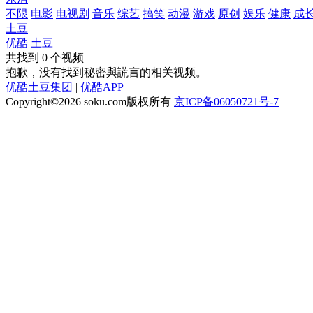
不限
电影
电视剧
音乐
综艺
搞笑
动漫
游戏
原创
娱乐
健康
成
土豆
优酷
土豆
共找到
0
个视频
抱歉，没有找到
秘密與謊言
的相关视频。
优酷土豆集团
|
优酷APP
Copyright©2026
soku.com版权所有
京ICP备06050721号-7