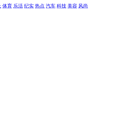
长
体育
乐活
纪实
热点
汽车
科技
美容
风尚