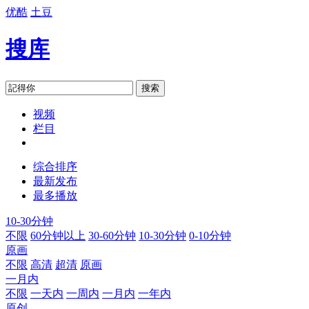
优酷
土豆
搜库
搜索
视频
栏目
综合排序
最新发布
最多播放
10-30分钟
不限
60分钟以上
30-60分钟
10-30分钟
0-10分钟
原画
不限
高清
超清
原画
一月内
不限
一天内
一周内
一月内
一年内
原创