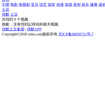
不限
电影
电视剧
音乐
综艺
搞笑
动漫
游戏
原创
娱乐
健康
成
土豆
优酷
土豆
共找到
0
个视频
抱歉，没有找到
記得你
的相关视频。
优酷土豆集团
|
优酷APP
Copyright©2026
soku.com版权所有
京ICP备06050721号-7