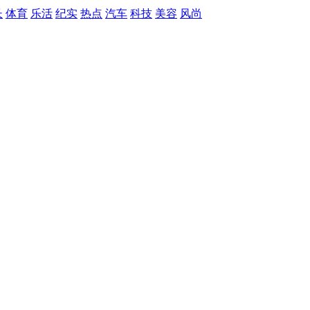
长
体育
乐活
纪实
热点
汽车
科技
美容
风尚