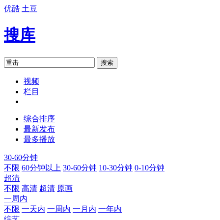
优酷
土豆
搜库
搜索
视频
栏目
综合排序
最新发布
最多播放
30-60分钟
不限
60分钟以上
30-60分钟
10-30分钟
0-10分钟
超清
不限
高清
超清
原画
一周内
不限
一天内
一周内
一月内
一年内
综艺