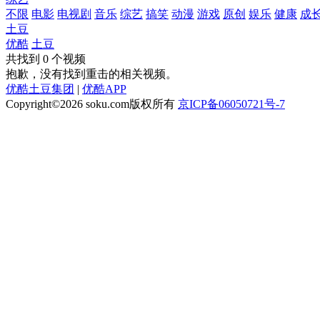
不限
电影
电视剧
音乐
综艺
搞笑
动漫
游戏
原创
娱乐
健康
成
土豆
优酷
土豆
共找到
0
个视频
抱歉，没有找到
重击
的相关视频。
优酷土豆集团
|
优酷APP
Copyright©2026
soku.com版权所有
京ICP备06050721号-7