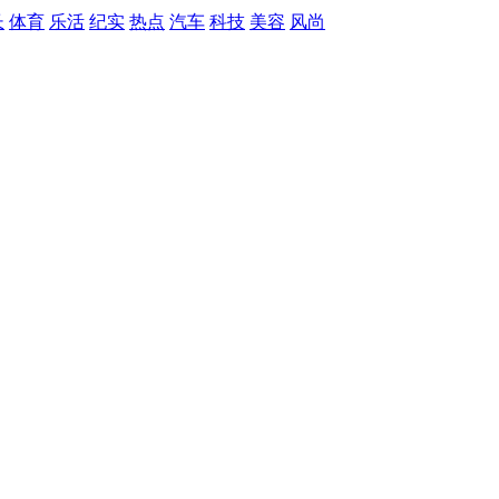
长
体育
乐活
纪实
热点
汽车
科技
美容
风尚