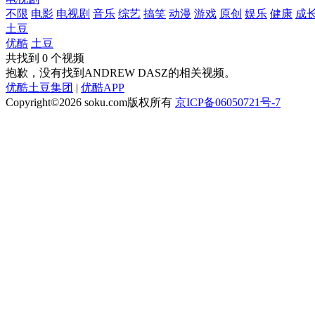
不限
电影
电视剧
音乐
综艺
搞笑
动漫
游戏
原创
娱乐
健康
成
土豆
优酷
土豆
共找到
0
个视频
抱歉，没有找到
ANDREW DASZ
的相关视频。
优酷土豆集团
|
优酷APP
Copyright©2026
soku.com版权所有
京ICP备06050721号-7