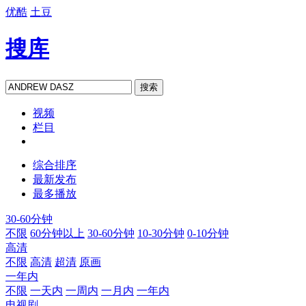
优酷
土豆
搜库
搜索
视频
栏目
综合排序
最新发布
最多播放
30-60分钟
不限
60分钟以上
30-60分钟
10-30分钟
0-10分钟
高清
不限
高清
超清
原画
一年内
不限
一天内
一周内
一月内
一年内
电视剧