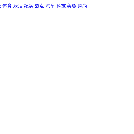
长
体育
乐活
纪实
热点
汽车
科技
美容
风尚