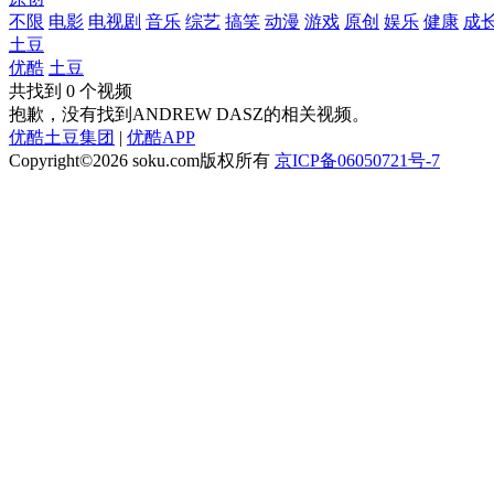
不限
电影
电视剧
音乐
综艺
搞笑
动漫
游戏
原创
娱乐
健康
成
土豆
优酷
土豆
共找到
0
个视频
抱歉，没有找到
ANDREW DASZ
的相关视频。
优酷土豆集团
|
优酷APP
Copyright©2026
soku.com版权所有
京ICP备06050721号-7