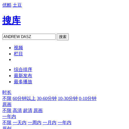
优酷
土豆
搜库
搜索
视频
栏目
综合排序
最新发布
最多播放
时长
不限
60分钟以上
30-60分钟
10-30分钟
0-10分钟
原画
不限
高清
超清
原画
一年内
不限
一天内
一周内
一月内
一年内
原创