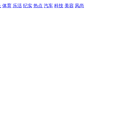
长
体育
乐活
纪实
热点
汽车
科技
美容
风尚