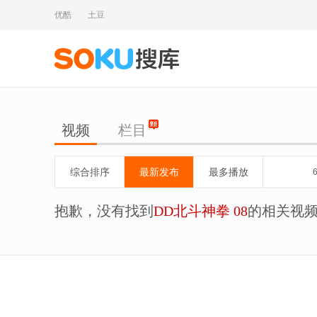
优酷
土豆
视频
栏目
综合排序
最新发布
最多播放
抱歉，没有找到
DD北斗神拳 08
的相关视