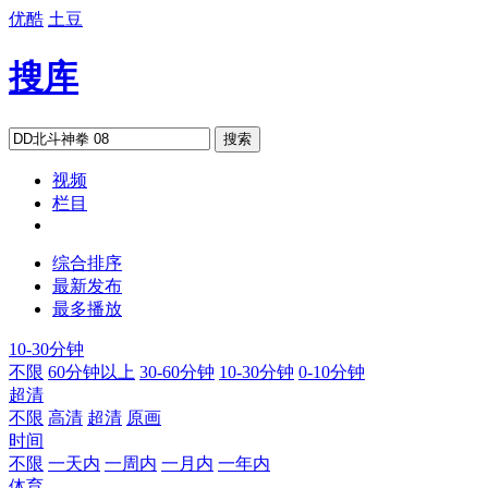
优酷
土豆
搜库
搜索
视频
栏目
综合排序
最新发布
最多播放
10-30分钟
不限
60分钟以上
30-60分钟
10-30分钟
0-10分钟
超清
不限
高清
超清
原画
时间
不限
一天内
一周内
一月内
一年内
体育