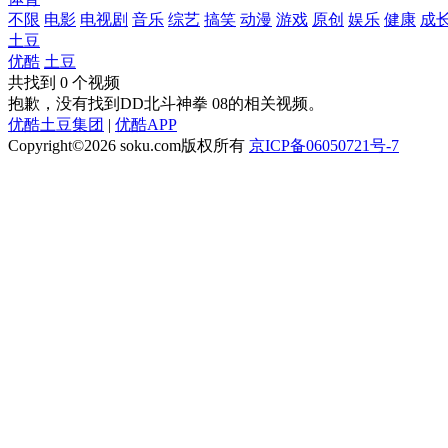
不限
电影
电视剧
音乐
综艺
搞笑
动漫
游戏
原创
娱乐
健康
成
土豆
优酷
土豆
共找到
0
个视频
抱歉，没有找到
DD北斗神拳 08
的相关视频。
优酷土豆集团
|
优酷APP
Copyright©2026
soku.com版权所有
京ICP备06050721号-7