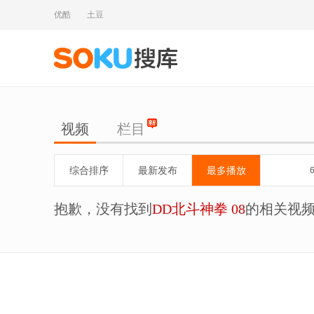
优酷
土豆
视频
栏目
综合排序
最新发布
最多播放
抱歉，没有找到
DD北斗神拳 08
的相关视