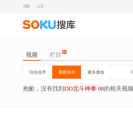
优酷
土豆
视频
栏目
综合排序
最新发布
最多播放
抱歉，没有找到
DD北斗神拳 08
的相关视