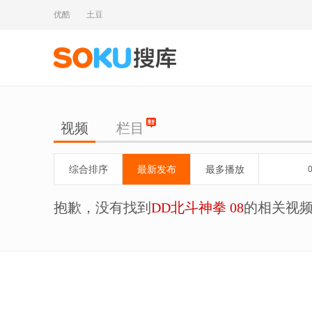
优酷
土豆
视频
栏目
综合排序
最新发布
最多播放
抱歉，没有找到
DD北斗神拳 08
的相关视