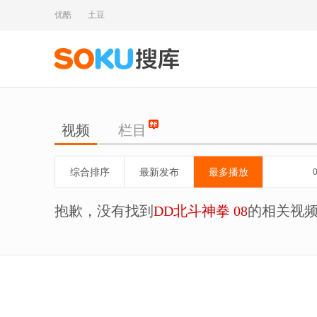
优酷
土豆
视频
栏目
综合排序
最新发布
最多播放
抱歉，没有找到
DD北斗神拳 08
的相关视