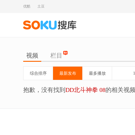
优酷
土豆
视频
栏目
综合排序
最新发布
最多播放
抱歉，没有找到
DD北斗神拳 08
的相关视