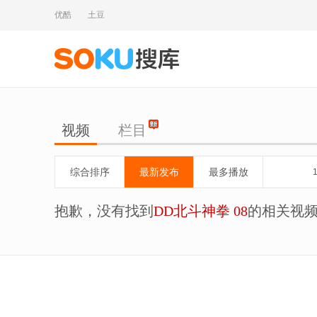
优酷
土豆
视频
栏目
综合排序
最新发布
最多播放
抱歉，没有找到
DD北斗神拳 08
的相关视