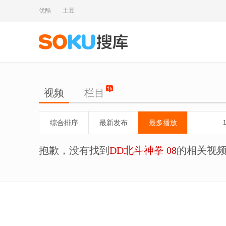
优酷
土豆
视频
栏目
综合排序
最新发布
最多播放
抱歉，没有找到
DD北斗神拳 08
的相关视