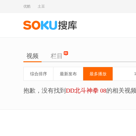
优酷
土豆
视频
栏目
综合排序
最新发布
最多播放
抱歉，没有找到
DD北斗神拳 08
的相关视