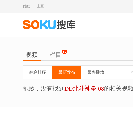
优酷
土豆
视频
栏目
综合排序
最新发布
最多播放
抱歉，没有找到
DD北斗神拳 08
的相关视